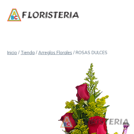
Saltar
al
contenido
Inicio
/
Tienda
/
Arreglos Florales
/
ROSAS DULCES