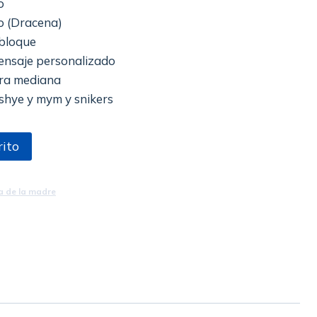
o
(Dracena)
bloque
saje personalizado
a mediana
e y mym y snikers
rito
a de la madre