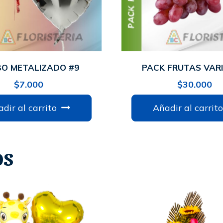
O METALIZADO #9
PACK FRUTAS VAR
$
7.000
$
30.000
dir al carrito
Añadir al carrito
os