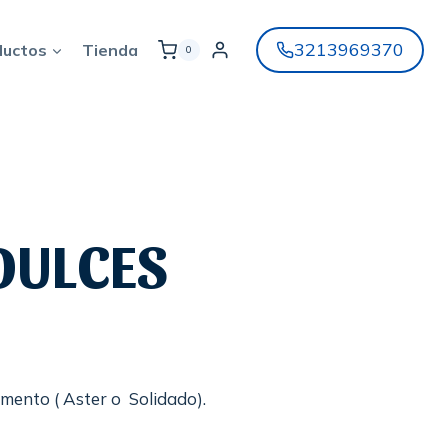
3213969370
ductos
Tienda
0
DULCES
nto ( Aster o Solidado).