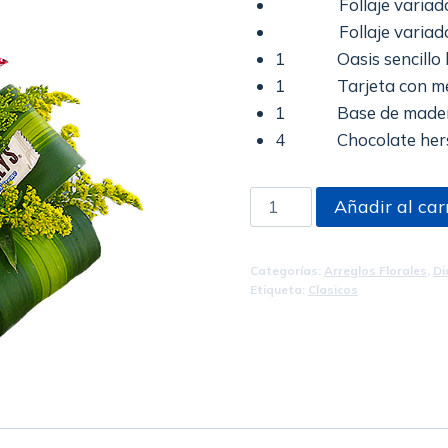
Follaje variad
Follaje variado 
1 Oasis sencillo 
1 Tarjeta con men
1 Base de mader
4 Chocolate hershy
ROSAS
Añadir al car
DULCES
cantidad
Categorías:
Arreglos Florales
,
Di
Etiqueta:
Clasicos