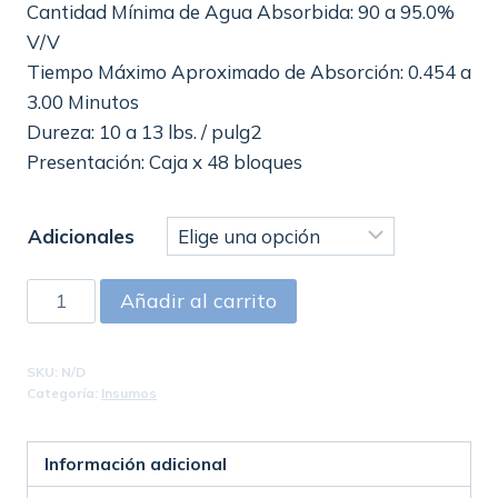
Cantidad Mínima de Agua Absorbida: 90 a 95.0%
V/V
Tiempo Máximo Aproximado de Absorción: 0.454 a
3.00 Minutos
Dureza: 10 a 13 lbs. / pulg2
Presentación: Caja x 48 bloques
Adicionales
Oasis
Añadir al carrito
sencillo
_
SKU:
N/D
Sabana
Categoría:
Insumos
cantidad
Información adicional