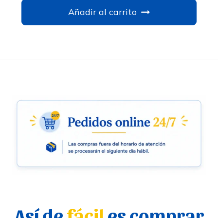
Añadir al carrito
Así de
fácil
es comprar