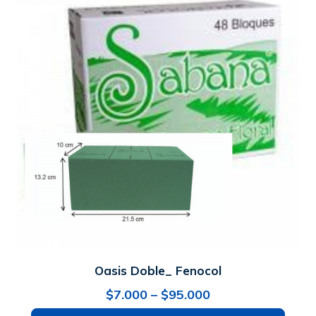
Oasis Doble_ Fenocol
Rango
$
7.000
–
$
95.000
de