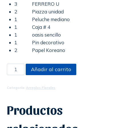
3 FERRERO U
2 Piazza unidad
1 Peluche mediano
1 Caja # 4
1 oasis sencillo
1 Pin decorativo
2 Papel Koreano
Romantico
Añadir al carrito
cantidad
Categoría:
Arreglos Florales
Productos