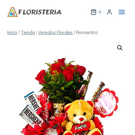
Saltar
al
0
contenido
Inicio
/
Tienda
/
Arreglos Florales
/
Romantico